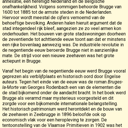
annexatie, een herenigd Nederland en de Belgische
onafhankelijkheid. Volgens sommigen behoorde Brugge van
1600 tot 1885 tot de armste steden in de Nederlanden.
Hiervoor wordt meestal de cijfers vernoemd van de
behoeftige bevolking. Anderen halen hieruit argument dat de
stad integendeel rijk bleef, aangezien ze zo veel armen kon
onderhouden. Het bouwen van grote stadswoningen doorheen
de zeventiende tot achttiende eeuw toont aan dat er minstens
een rijke bovenlaag aanwezig was. De industriële revolutie in
de negentiende eeuw beroerde Brugge niet in aanzienlijke
mate. De strijd voor een nieuwe zeehaven was het grote
actiepunt in Brugge.
Vanaf het begin van de negentiende eeuw werd Brugge vooral
geprezen als verblijfplaats en historisch oord door Engelse
auteurs. Tegen het einde van de eeuw was de roman
Bruges-
la-Morte
van Georges Rodenbach een van de elementen die
de stad bijkomend onder de aandacht bracht. In het boek werd
Brugge als verarmd maar mysterieus voorgesteld en dit
zorgde voor een bijkomende internationale belangstelling.
Het historisch patrimonium werd herontdekt en de bouw van
de zeehaven in Zeebrugge in 1896 beloofde ook op
economisch vlak voor een heropleving te zorgen. De
tentoonstelling van de Vlaamse Primitieven in 1902 was het