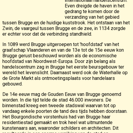
internationaal handelscentrum.
Even dreigde de haven in het
gedrang te komen door de
verzanding van het gebied
tussen Brugge en de huidige kuststrook. Het ontstaan van het
Zwin, de vaargeul tussen Brugge en de zee, in 1134 zorgde
er echter voor dat de verbinding standhield.
In 1089 werd Brugge uitgeroepen tot 'hoofdstad' van het
graafschap Vlaanderen en van de 13e tot de 15e eeuw kon
Brugge gerust beschouwd worden als de economische
hoofdstad van Noordwest-Europa. Door zijn belang als
handelscentrum zag in Brugge het eerste beursgebouw ter
wereld het levenslicht. Daarnaast werd ook de Waterhalle op
de Grote Markt als ontmoetingsplaats voor handelaars
gebouwd.
De 14e eeuw mag de Gouden Eeuw van Brugge genoemd
worden. In die tijd telde de stad 46.000 inwoners. De
binnenstad kreeg een tweede stadswal waarvan tot op
vandaag enkele poorten de tand des tijds hebben doorstaan.
Het Bourgondische vorstenhuis had van Brugge haar
residentiestad gemaakt en trok heel wat uitmuntende
kunstenaars aan, waaronder schilders en architecten. Dit