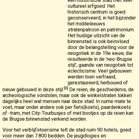
een historische stad met veel
cultureel erfgoed. Het
historisch centrum is goed
geconserveerd, in het bijzonder
het middeleeuws
stratenpatroon en patrimonium.
Het huidige uitzicht van de
binnenstad is ook beïnvloed
door de belangstelling voor de
neogotiek in de 19e eeuw, die
resulteerde in de 'neo-Brugse
stijl', gaande van neogotiek tot
eclecticisme. Veel gebouwen
werden toen verfraaid,
gerestaureerd, herbouwd of
[6]
nieuw gebouwd in deze stijl.
De reien, de geschiedenis, de
archeologische vondsten, maar ook de winkelstraten lokken
dagelijks heel wat mensen naar deze stad. In ruime mate te
voet, maar onder andere ook per fiets(koets), paardenkoets
of -tram, met City-Tourbusjes of met bootjes op de reien kan
de Brugse binnenstad verkend worden.
Voor het verblijfstoerisme telt de stad ruim 90 hotels, goed
voor meer dan 7.800 bedden. De jeugdlogies en