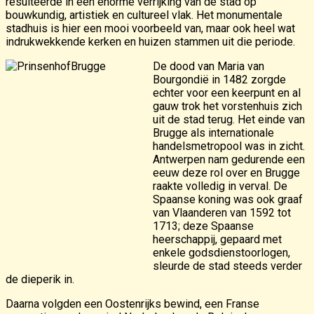
resulteerde in een enorme verrijking van de stad op
bouwkundig, artistiek en cultureel vlak. Het monumentale
stadhuis is hier een mooi voorbeeld van, maar ook heel wat
indrukwekkende kerken en huizen stammen uit die periode.
De dood van Maria van
Bourgondië in 1482 zorgde
echter voor een keerpunt en al
gauw trok het vorstenhuis zich
uit de stad terug. Het einde van
Brugge als internationale
handelsmetropool was in zicht.
Antwerpen nam gedurende een
eeuw deze rol over en Brugge
raakte volledig in verval. De
Spaanse koning was ook graaf
van Vlaanderen van 1592 tot
1713; deze Spaanse
heerschappij, gepaard met
enkele godsdienstoorlogen,
sleurde de stad steeds verder
de dieperik in.
Daarna volgden een Oostenrijks bewind, een Franse